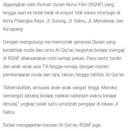
digaungkan oleh
Rumah Quran Nurul Fikri
(RQNF) yang
hingga saat ini telah hadir di empat titik lokasi strategis di
Kota Palangka Raya: Jl. Surung, Jl. Sabru, Jl. Mendawai, dan
Ketapang.
Dengan mengusung visi mencetak generasi Qurani yang
berakhlak mulia dan cinta Al-Qur’an, kegiatan belajar mengaji
di RQNF dilaksanakan rutin setiap pekan. Para santri terdiri
dari anak-anak usia TK hingga remaja, dengan materi
pembelajaran mulai dari Iqra, tahsin, hingga tahfidz Al-Qur’an.
“Alhamdulillah, antusias anak-anak sangat tinggi. Mereka
semangat datang belajar, bahkan sebelum waktu belajar
dimulai,” ungkap salah satu ustadzah pengajar di lokasi Jl.
Sabru.
Selain mengajarkan bacaan Al-Qur’an, RQNF juga