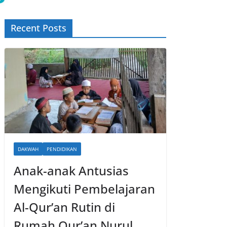
Recent Posts
DAKWAH
PENDIDIKAN
Anak-anak Antusias
Mengikuti Pembelajaran
Al-Qur’an Rutin di
Rumah Qur’an Nurul