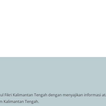
rul Fikri Kalimantan Tengah dengan menyajikan informasi at
m Kalimantan Tengah.