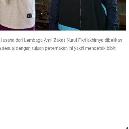
ha dari Lembaga Amil Zakat Nurul Fikri akhirnya dibelikan
rena sesuai dengan tujuan peternakan ini yakni mencetak bibit