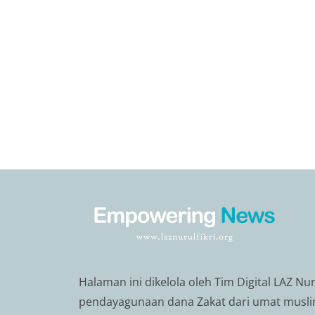
Halaman ini dikelola oleh Tim Digital LAZ Nu
pendayagunaan dana Zakat dari umat musli