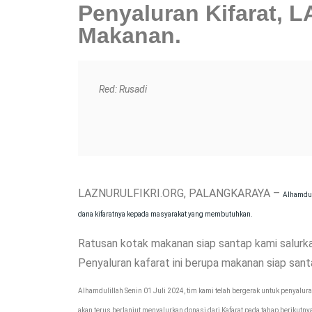
Penyaluran Kifarat, L
Makanan.
Red: Rusadi
LAZNURULFIKRI.ORG, PALANGKARAYA –
Alhamdul
dana kifaratnya kepada masyarakat yang membutuhkan.
Ratusan kotak makanan siap santap kami salurk
Penyaluran kafarat ini berupa makanan siap s
Alhamdulillah Senin 01 Juli 2024, tim kami telah bergerak untuk penyalu
akan terus berlanjut menyalurkan donasi dari Kafarat pada tahap berikutny