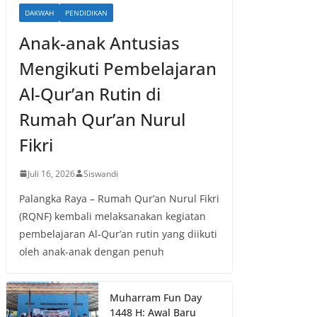
DAKWAH
PENDIDIKAN
Anak-anak Antusias
Mengikuti Pembelajaran
Al-Qur’an Rutin di
Rumah Qur’an Nurul
Fikri
Juli 16, 2026
Siswandi
Palangka Raya – Rumah Qur’an Nurul Fikri
(RQNF) kembali melaksanakan kegiatan
pembelajaran Al-Qur’an rutin yang diikuti
oleh anak-anak dengan penuh
Muharram Fun Day
1448 H: Awal Baru