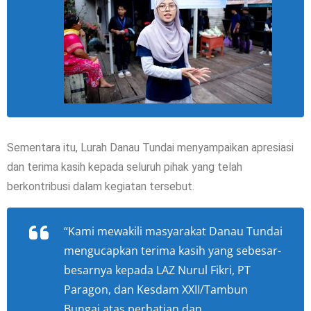
Sementara itu, Lurah Danau Tundai menyampaikan apresiasi
dan terima kasih kepada seluruh pihak yang telah
berkontribusi dalam kegiatan tersebut.
“Kami mewakili masyarakat Danau Tundai
mengucapkan terima kasih yang sebesar-
besarnya kepada LAZ Nurul Fikri, PT
Paragon, dan Kesdam XXII/Tambun
Bungai atas perhatian dan