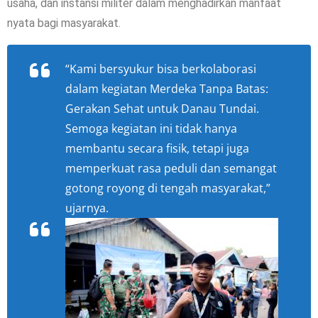
usaha, dan instansi militer dalam menghadirkan manfaat
nyata bagi masyarakat.
“Kami bersyukur bisa berkolaborasi
dalam kegiatan
Merdeka Tanpa Batas:
Gerakan Sehat untuk Danau Tundai
.
Semoga kegiatan ini tidak hanya
membantu secara fisik, tetapi juga
memperkuat rasa peduli dan semangat
gotong royong di tengah masyarakat,”
ujarnya.