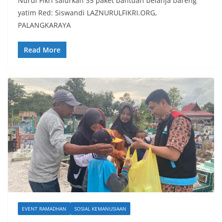
Nurul Fikri salurkan 35 paket bantuan belanja bareng
yatim Red: Siswandi LAZNURULFIKRI.ORG,
PALANGKARAYA
Read More
EVENT RAMADHAN
SOSIAL KEMANUSIAAN