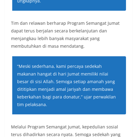
ungkapnya.
Tim dan relawan berharap Program Semangat Jumat
dapat terus berjalan secara berkelanjutan dan
menjangkau lebih banyak masyarakat yang
membutuhkan di masa mendatang.
“Meski sederhana, kami percaya sedekah
makanan hangat di hari Jumat memiliki nilai
besar di sisi Allah. Semoga setiap amanah yang
dititipkan menjadi amal jariyah dan membawa
keberkahan bagi para donatur,”
ujar perwakilan
tim pelaksana.
Melalui Program Semangat Jumat, kepedulian sosial
terus dihadirkan secara nyata. Semoga sedekah yang